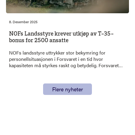
8. Desember 2025
NOFs Landsstyre krever utkjøp av T-35-
bonus for 2500 ansatte
NOFs landsstyre uttrykker stor bekymring for
personellsituasjonen i Forsvaret i en tid hvor
kapasiteten må styrkes raskt og betydelig. Forsvaret
skal øke bemanningen med 4600 ansatte innen 2036.
Samtidig har rundt 2500 ansatte T-35-kontrakter som
gir bonus for å slutte ved fylte 35 år. Dette er militært
Flere nyheter
personell som gjennom tjenesten har opparbeidet
erfaring og kompetanse Forsvaret nå er helt avhengig
av å beholde. (Uttalelse fra NOFs landsstyre)