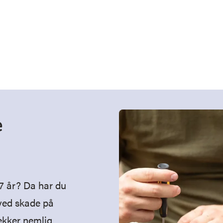
e
7 år? Da har du
 ved skade på
dekker nemlig