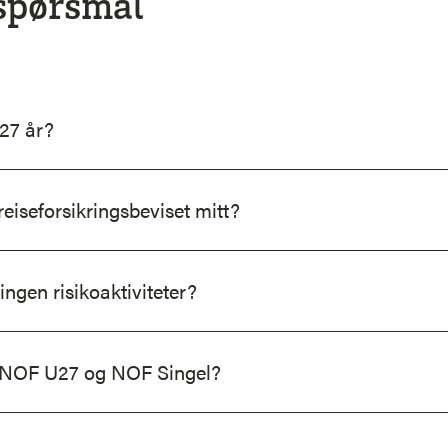
 spørsmål
 27 år?
reiseforsikringsbeviset mitt?
ingen risikoaktiviteter?
å NOF U27 og NOF Singel?