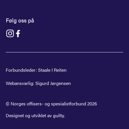
Følg oss på
Gå til NOF på instagram
Gå til NOF på facebook
Forbundsleder:
Staale I Reiten
Webansvarlig:
Sigurd Jørgensen
© Norges offisers- og spesialistforbund
2026
Designet og utviklet av
guilty
.