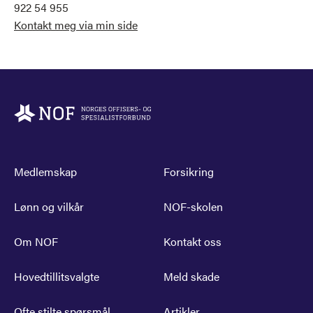
922 54 955
Kontakt meg via min side
Medlemskap
Forsikring
Lønn og vilkår
NOF-skolen
Om NOF
Kontakt oss
Hovedtillitsvalgte
Meld skade
Ofte stilte spørsmål
Artikler