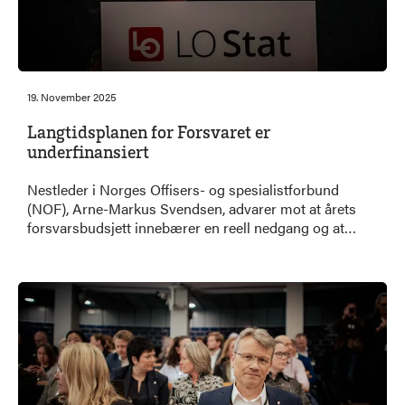
19. November 2025
Langtidsplanen for Forsvaret er
underfinansiert
Nestleder i Norges Offisers- og spesialistforbund
(NOF), Arne-Markus Svendsen, advarer mot at årets
forsvarsbudsjett innebærer en reell nedgang og at
langtidsplanen er underfinansiert. Han peker på at
prisvekst og økte kostnader på militært materiell gjør
at satsingen ikke står i stil med behovene.