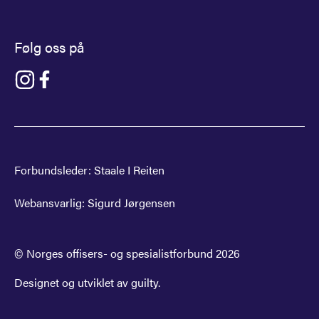
Følg oss på
Gå til NOF på instagram
Gå til NOF på facebook
Forbundsleder:
Staale I Reiten
Webansvarlig:
Sigurd Jørgensen
© Norges offisers- og spesialistforbund
2026
Designet og utviklet av
guilty
.