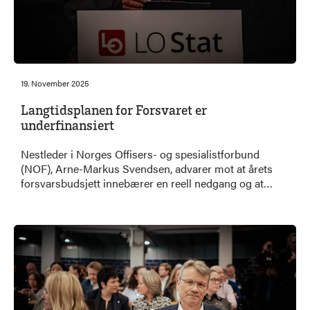
19. November 2025
Langtidsplanen for Forsvaret er
underfinansiert
Nestleder i Norges Offisers- og spesialistforbund
(NOF), Arne-Markus Svendsen, advarer mot at årets
forsvarsbudsjett innebærer en reell nedgang og at
langtidsplanen er underfinansiert. Han peker på at
prisvekst og økte kostnader på militært materiell gjør
at satsingen ikke står i stil med behovene.