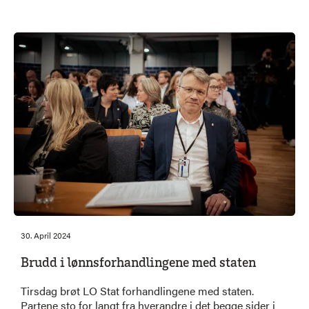
langtidsplanen er underfinansiert. Han peker på at
prisvekst og økte kostnader på militært materiell gjør
at satsingen ikke står i stil med behovene.
30. April 2024
Brudd i lønnsforhandlingene med staten
Tirsdag brøt LO Stat forhandlingene med staten.
Partene sto for langt fra hverandre i det begge sider i