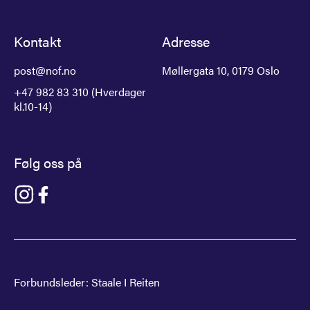
Kontakt
Adresse
post@nof.no
Møllergata 10, 0179 Oslo
+47 982 83 310 (Hverdager
kl.10-14)
Følg oss på
Gå til NOF på instagram
Gå til NOF på facebook
Forbundsleder:
Staale I Reiten