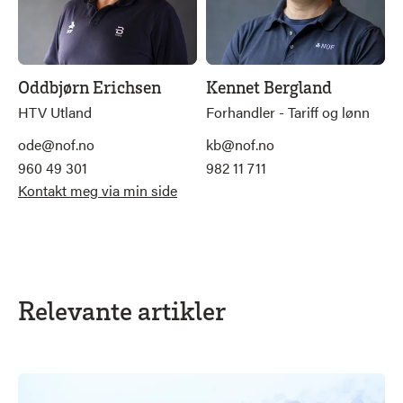
Oddbjørn Erichsen
Kennet Bergland
HTV Utland
Forhandler - Tariff og lønn
ode@nof.no
kb@nof.no
960 49 301
982 11 711
Kontakt meg via min side
Relevante artikler