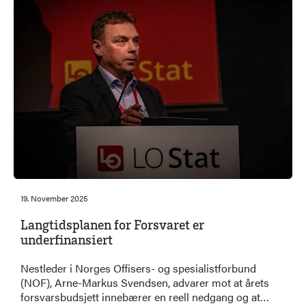
19. November 2025
Langtidsplanen for Forsvaret er
underfinansiert
Nestleder i Norges Offisers- og spesialistforbund
(NOF), Arne-Markus Svendsen, advarer mot at årets
forsvarsbudsjett innebærer en reell nedgang og at