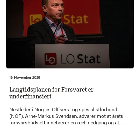
19. November 2025
Langtidsplanen for Forsvaret er
underfinansiert
Nestleder i Norges Offisers- og spesialistforbund
(NOF), Arne-Markus Svendsen, advarer mot at årets
forsvarsbudsjett innebærer en reell nedgang og at
langtidsplanen er underfinansiert. Han peker på at
prisvekst og økte kostnader på militært materiell gjør