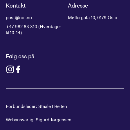
Kontakt
Adresse
post@nof.no
Møllergata 10, 0179 Oslo
+47 982 83 310 (Hverdager
kl.10-14)
Følg oss på
Gå til NOF på instagram
Gå til NOF på facebook
Forbundsleder:
Staale I Reiten
Webansvarlig:
Sigurd Jørgensen