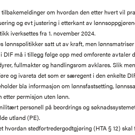
r tilbakemeldinger om hvordan den etter hvert vil pra
ering og evt justering i etterkant av lønnsoppgjørene
tikk iverksettes fra 1. november 2024.
s lønnspolitikker satt ut av kraft, men lønnsmatriser
 i DIF må i tillegg følge opp med omforente avtaler d
dyrer, fullmakter og handlingsrom avklares. Slik men
eføre og ivareta det som er særegent i den enkelte DIF
eholder bla informasjon om lønnsfastsetting, lønns
 etter permisjon uten lønn.
militært personell på beordrings og søknadssystemet
elde utland (PE).
t hvordan stedfortredergodtgjøring (HTA § 12) skal f