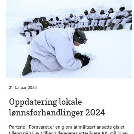
21. Januar 2025
Oppdatering lokale
lønnsforhandlinger 2024
Partene i Forsvaret er enig om at militært ansatte gis et
tillegg på 1.5%. I tillegg delegeres ytterligere 105 millioner