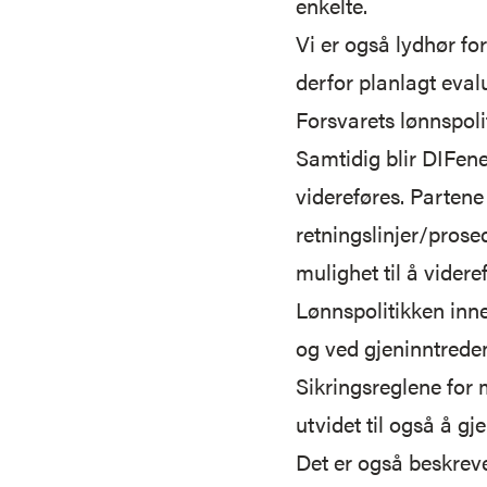
enkelte.
Vi er også lydhør fo
derfor planlagt evalu
Forsvarets lønnspoli
Samtidig blir DIFene
videreføres. Partene
retningslinjer/prose
mulighet til å vider
Lønnspolitikken inn
og ved gjeninntreden
Sikringsreglene for 
utvidet til også å gj
Det er også beskreve