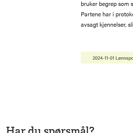
bruker begrep som st
Partene har i protok
avsagt kjennelser, sl
2024-11-01 Lønnspol
Har du spørsmål?