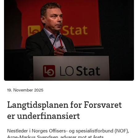
19. November 2025
Langtidsplanen for Forsvaret
er underfinansiert
Nestleder i Norges Offisers- og spesialistforbund (NOF),
Arne-Markus Svendsen, advarer mot at årets