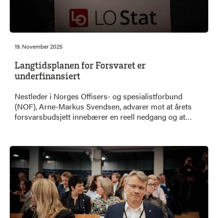
19. November 2025
Langtidsplanen for Forsvaret er
underfinansiert
Nestleder i Norges Offisers- og spesialistforbund
(NOF), Arne-Markus Svendsen, advarer mot at årets
forsvarsbudsjett innebærer en reell nedgang og at
langtidsplanen er underfinansiert. Han peker på at
prisvekst og økte kostnader på militært materiell gjør
at satsingen ikke står i stil med behovene.