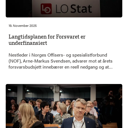
19. November 2025
Langtidsplanen for Forsvaret er
underfinansiert
Nestleder i Norges Offisers- og spesialistforbund
(NOF), Arne-Markus Svendsen, advarer mot at årets
forsvarsbudsjett innebærer en reell nedgang og at
langtidsplanen er underfinansiert. Han peker på at
prisvekst og økte kostnader på militært materiell gjør
at satsingen ikke står i stil med behovene.