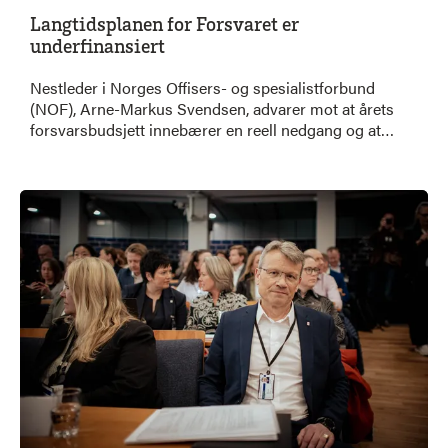
Langtidsplanen for Forsvaret er
underfinansiert
Nestleder i Norges Offisers- og spesialistforbund
(NOF), Arne-Markus Svendsen, advarer mot at årets
forsvarsbudsjett innebærer en reell nedgang og at
langtidsplanen er underfinansiert. Han peker på at
prisvekst og økte kostnader på militært materiell gjør
at satsingen ikke står i stil med behovene.