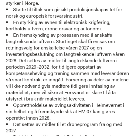
styrker i Norge.
Støtte til tiltak som gir økt produksjonskapasitet for
norsk og europeisk forsvarsindustri.
En styrking av evnen til elektronisk krigføring,
kortholdsluftvern, droneforsvar og autonomi.
En fremskynding av prosessen med å anskaffe
langtrekkende luftvern. Stortinget skal få en sak om
retningsvalg for anskaffelse våren 2027 og en
investeringsbeslutning om langtrekkende luftvern våren
2028. Det settes av midler til langtrekkende luftvern i
perioden 2029–2032, for tidligere oppstart av
kompetanseheving og trening sammen med leverandøren
så snart kontrakt er inngått. Forsering av deler av midlene
vil ikke nødvendigvis medføre tidligere innfasing av
materiellet, men vil sikre at Forsvaret er klare til å ta
utstyret i bruk når materiellet leveres.
Opprettholdelse av øvingsaktiviteten i Heimevernet i
sin helhet og å fremskynde slik at HV-07 kan gjøres
operativt innen 2028.
Det settes av midler til et droneprogram fra og med
2027.