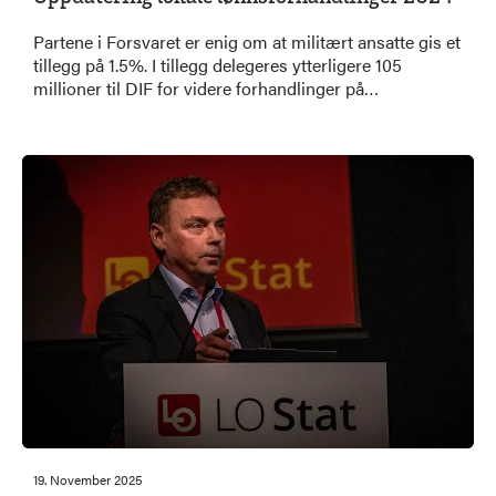
Partene i Forsvaret er enig om at militært ansatte gis et
tillegg på 1.5%. I tillegg delegeres ytterligere 105
millioner til DIF for videre forhandlinger på
enkeltstillinger.
19. November 2025