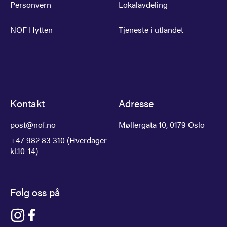
Personvern
Lokalavdeling
NOF Hytten
Tjeneste i utlandet
Kontakt
Adresse
post@nof.no
Møllergata 10, 0179 Oslo
+47 982 83 310 (Hverdager
kl.10-14)
Følg oss på
Gå til NOF på instagram
Gå til NOF på facebook