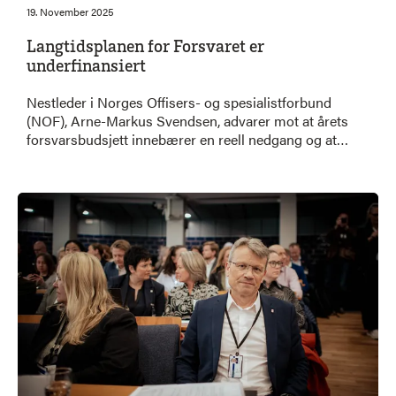
19. November 2025
Langtidsplanen for Forsvaret er
underfinansiert
Nestleder i Norges Offisers- og spesialistforbund
(NOF), Arne-Markus Svendsen, advarer mot at årets
forsvarsbudsjett innebærer en reell nedgang og at
langtidsplanen er underfinansiert. Han peker på at
prisvekst og økte kostnader på militært materiell gjør
at satsingen ikke står i stil med behovene.