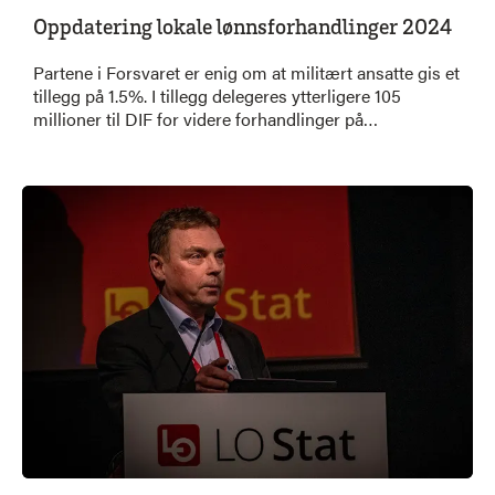
Oppdatering lokale lønnsforhandlinger 2024
Partene i Forsvaret er enig om at militært ansatte gis et
tillegg på 1.5%. I tillegg delegeres ytterligere 105
millioner til DIF for videre forhandlinger på
enkeltstillinger.