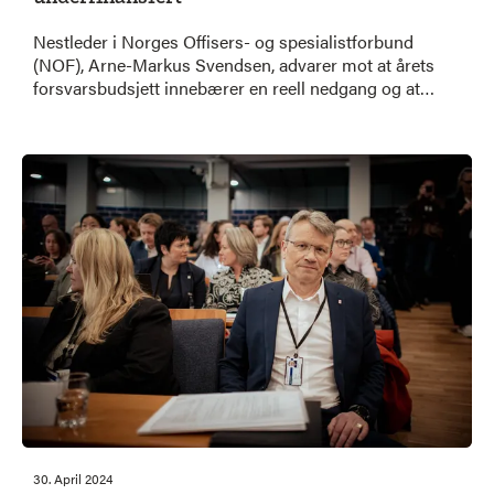
Nestleder i Norges Offisers- og spesialistforbund
(NOF), Arne-Markus Svendsen, advarer mot at årets
forsvarsbudsjett innebærer en reell nedgang og at
langtidsplanen er underfinansiert. Han peker på at
prisvekst og økte kostnader på militært materiell gjør
at satsingen ikke står i stil med behovene.
30. April 2024