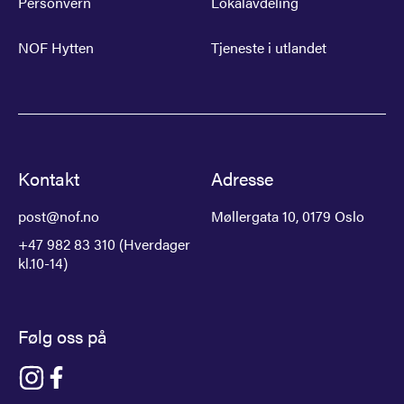
Personvern
Lokalavdeling
NOF Hytten
Tjeneste i utlandet
Kontakt
Adresse
post@nof.no
Møllergata 10, 0179 Oslo
+47 982 83 310 (Hverdager
kl.10-14)
Følg oss på
Gå til NOF på instagram
Gå til NOF på facebook