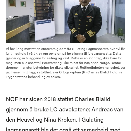
Vi har i dag mottatt en enstemmig dom fra Gulating Lagmannsrett, hvor vi får
fullt medhold i vårt krav om pensjon på hele lønna til forsvarsansatte. Dette
gjelder også tilleggene for seiling og vakt. Dette er en stor dag, ikke bare for
meg, men alle ansatte i Forsvaret og ikke minst for nasjonen Norge. Denne
dommen har stor betydning for rikets sikkerhet. Rettferdigheten har seiret, og
jeg heiser mitt flagg i stolthet, sier Orlogskaptein (P) Charles Blålid. Foto fra
Trygderettens behandling av saken.
NOF har siden 2018 støttet Charles Blålid
gjennom å bruke LO advokatene; Andreas van
den Heuvel og Nina Kroken. I Gulating
lagmannsrett ble det også ett samarbeid med